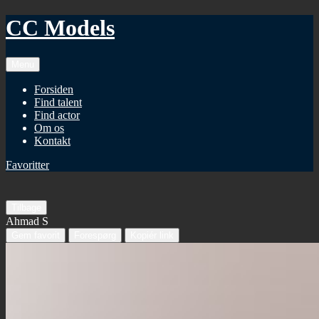
CC Models
Menu
Forsiden
Find talent
Find actor
Om os
Kontakt
Favoritter
Tilbage
Ahmad S
Gem favorit
Forespørg
Kopiér link