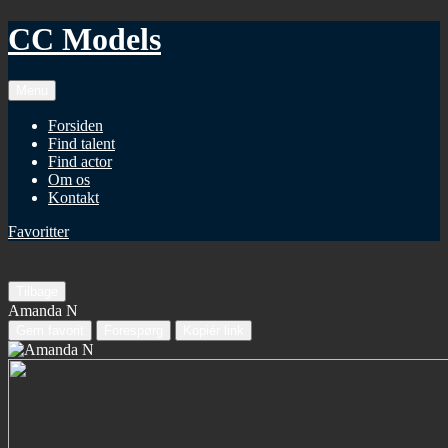
CC Models
Menu
Forsiden
Find talent
Find actor
Om os
Kontakt
Favoritter
Tilbage
Amanda N
Gem favorit
Forespørg
Kopiér link