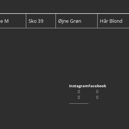
se
M
Sko
39
Øjne
Grøn
Hår
Blond
Instagram
Facebook