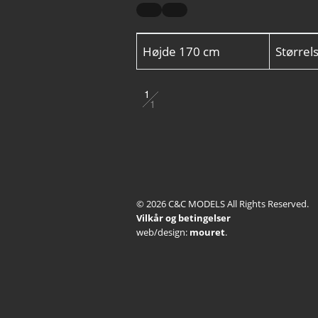
Højde
170 cm
Størrel
1
1
2
3
4
© 2026 C&C MODELS All Rights Reserved.
5
Vilkår og betingelser
web/design:
mouret
.
6