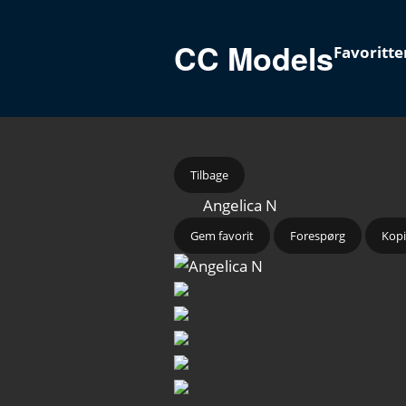
CC Models
Favoritte
Tilbage
Angelica N
Gem favorit
Forespørg
Kopi