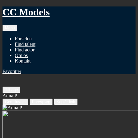
CC Models
Menu
Forsiden
Find talent
Find actor
Om os
Kontakt
Favoritter
Tilbage
Anna P
Gem favorit
Forespørg
Kopiér link