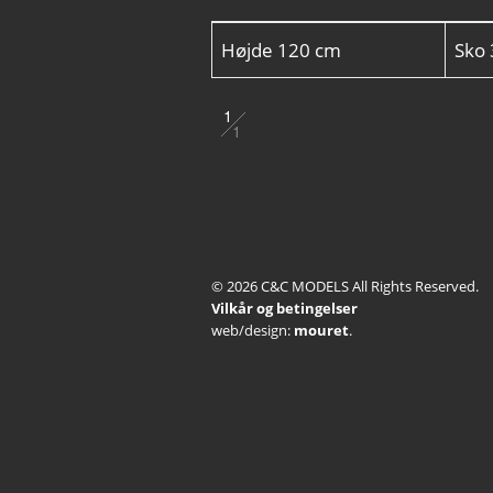
Højde
120 cm
Sko
1
1
2
3
4
© 2026 C&C MODELS All Rights Reserved.
5
Vilkår og betingelser
web/design:
mouret
.
6