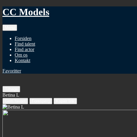
CC Models
Menu
Forsiden
Find talent
Find actor
Om os
Kontakt
Favoritter
Tilbage
Betina L
Gem favorit
Forespørg
Kopiér link