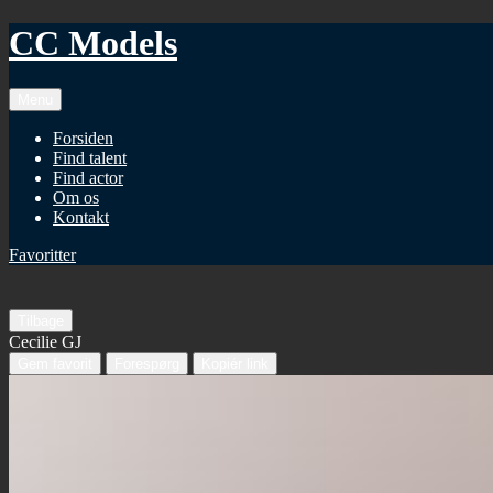
CC Models
Menu
Forsiden
Find talent
Find actor
Om os
Kontakt
Favoritter
Tilbage
Cecilie GJ
Gem favorit
Forespørg
Kopiér link