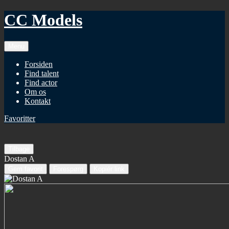
CC Models
Menu
Forsiden
Find talent
Find actor
Om os
Kontakt
Favoritter
Tilbage
Dostan A
Gem favorit
Forespørg
Kopiér link