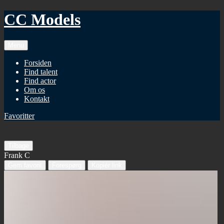
CC Models
Menu
Forsiden
Find talent
Find actor
Om os
Kontakt
Favoritter
Tilbage
Frank C
Gem favorit
Forespørg
Kopiér link