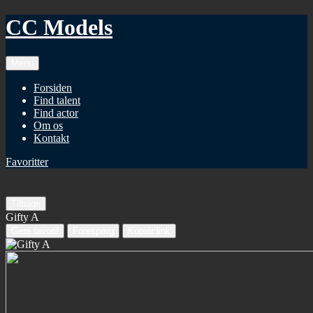
CC Models
Menu
Forsiden
Find talent
Find actor
Om os
Kontakt
Favoritter
Tilbage
Gifty A
Gem favorit
Forespørg
Kopiér link