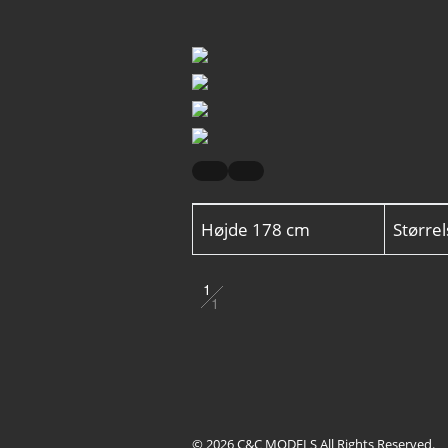
Højde
178 cm
Større
1
1
2
3
4
© 2026 C&C MODELS All Rights Reserved.