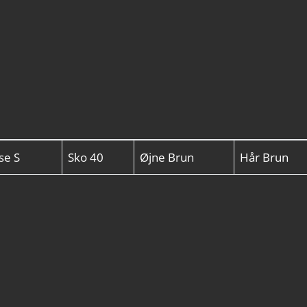
lse
S
Sko
40
Øjne
Brun
Hår
Brun