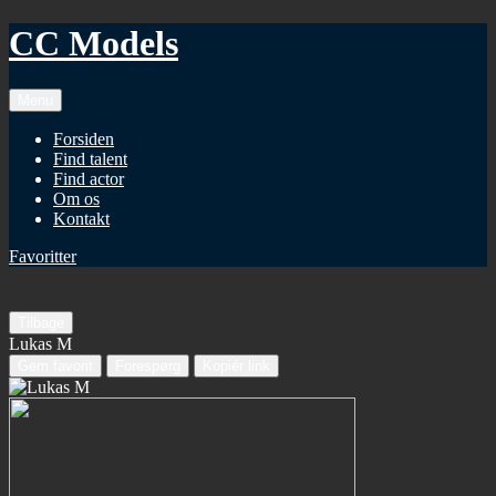
CC Models
Menu
Forsiden
Find talent
Find actor
Om os
Kontakt
Favoritter
Tilbage
Lukas M
Gem favorit
Forespørg
Kopiér link