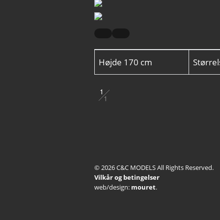
Højde
170 cm
Større
1
1
2
3
4
© 2026 C&C MODELS All Rights Reserved.
5
Vilkår og betingelser
web/design:
mouret
.
6