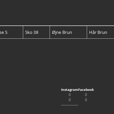
lse
S
Sko
38
Øjne
Brun
Hår
Brun
Instagram
Facebook