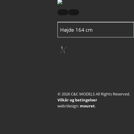
Højde
164 cm
1
1
2
3
4
© 2026 C&C MODELS All Rights Reserved.
5
Vilkår og betingelser
web/design:
mouret
.
6