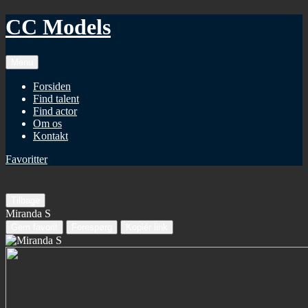
CC Models
Menu
Forsiden
Find talent
Find actor
Om os
Kontakt
Favoritter
Tilbage
Miranda S
Gem favorit
Forespørg
Kopiér link