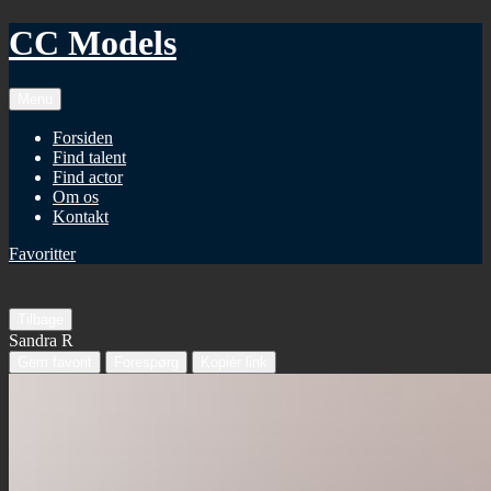
CC Models
Menu
Forsiden
Find talent
Find actor
Om os
Kontakt
Favoritter
Tilbage
Sandra R
Gem favorit
Forespørg
Kopiér link