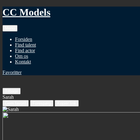
CC Models
Menu
Forsiden
Find talent
Find actor
Om os
Kontakt
Favoritter
Tilbage
Sarah
Gem favorit
Forespørg
Kopiér link