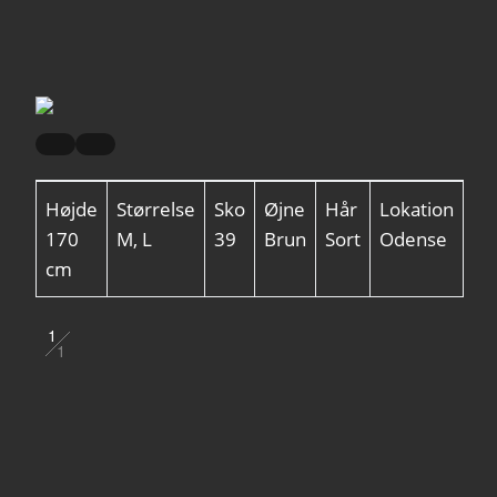
Højde
Størrelse
Sko
Øjne
Hår
Lokation
170
M, L
39
Brun
Sort
Odense
cm
1
1
2