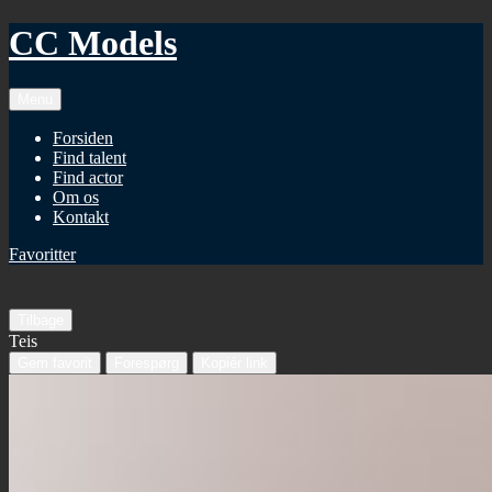
CC Models
Menu
Forsiden
Find talent
Find actor
Om os
Kontakt
Favoritter
Tilbage
Teis
Gem favorit
Forespørg
Kopiér link