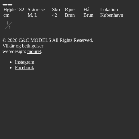
Højde
182
Størrelse
Sko
Øjne
Hår
Lokation
cm
M, L
42
Brun
Brun
København
1
1
© 2026 C&C MODELS All Rights Reserved.
Vilkår og betingelser
web/design:
mouret
.
Instagram
Facebook