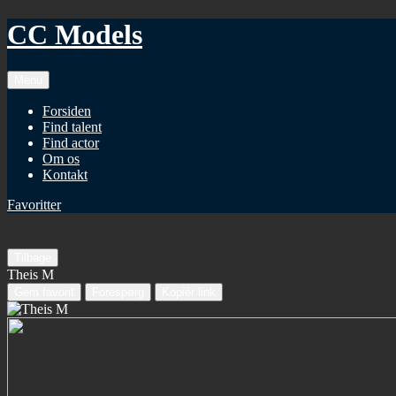
CC Models
Menu
Forsiden
Find talent
Find actor
Om os
Kontakt
Favoritter
Tilbage
Theis M
Gem favorit
Forespørg
Kopiér link