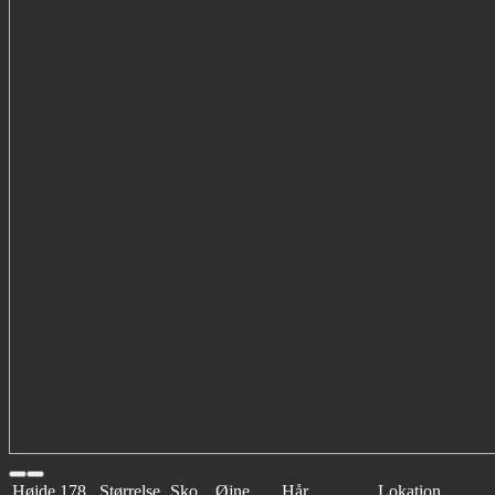
Højde
178
Størrelse
Sko
Øjne
Hår
Lokation