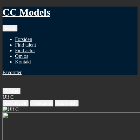
CC Models
Menu
Forsiden
Find talent
Find actor
Om os
Kontakt
Favoritter
Tilbage
Ulf C
Gem favorit
Forespørg
Kopiér link